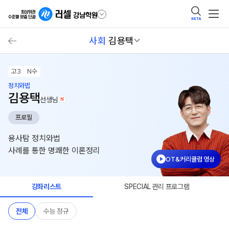
BETA
사회
김용택
고3
N수
정치와법
김용택
선생님
N
프로필
용사탐 정치와법
사례를 통한 명쾌한 이론정리
OT&커리큘럼 영상
강좌리스트
SPECIAL 관리 프로그램
전체
수능 정규