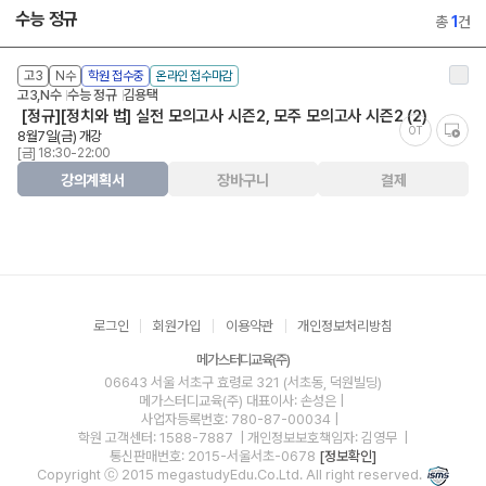
수능 정규
총
1
건
고3
N수
학원 접수중
온라인 접수마감
고3,N수
수능 정규
김용택
[정규][정치와 법] 실전 모의고사 시즌2, 모주 모의고사 시즌2 (2)
OT
8월7일(금) 개강
[금] 18:30-22:00
강의계획서
장바구니
결제
로그인
회원가입
이용약관
개인정보처리방침
메가스터디교육(주)
06643 서울 서초구 효령로 321 (서초동, 덕원빌딩)
메가스터디교육(주)
대표이사: 손성은 |
사업자등록번호: 780-87-00034
|
학원 고객센터: 1588-7887
| 개인정보보호책임자: 김영무
|
통신판매번호: 2015-서울서초-0678
[정보확인]
Copyright ⓒ 2015 megastudyEdu.Co.Ltd. All right reserved.