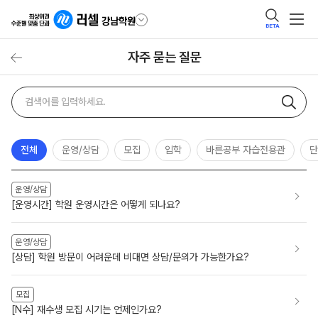
BETA
자주 묻는 질문
자주
검색어
묻는
질문
검색
전체
운영/상담
모집
입학
바른공부 자습전용관
단
운영/상담
[운영시간] 학원 운영시간은 어떻게 되나요?
운영/상담
[상담] 학원 방문이 어려운데 비대면 상담/문의가 가능한가요?
모집
[N수] 재수생 모집 시기는 언제인가요?