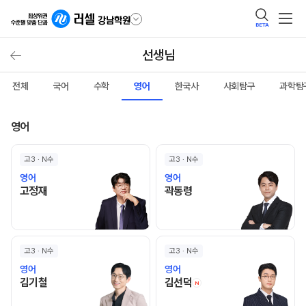
BETA
선생님
전체
국어
수학
영어
한국사
사회탐구
과학탐
영어
고3 · N수
고3 · N수
영어
영어
고정재 선생님 홈 바로가기
곽동령 선생님 홈 바로가기
고정재
곽동령
고3 · N수
고3 · N수
영어
영어
김기철 선생님 홈 바로가기
김선덕 선생님 홈 바로
김기철
김선덕
N