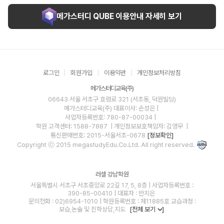
메가스터디 QUBE 이용안내 자세히 보기
로그인
회원가입
이용약관
개인정보처리방침
메가스터디교육(주)
06643 서울 서초구 효령로 321 (서초동, 덕원빌딩)
메가스터디교육(주)
대표이사: 손성은 |
사업자등록번호: 780-87-00034
|
학원 고객센터: 1588-7887
| 개인정보보호책임자: 김영무
|
통신판매번호: 2015-서울서초-0678
[정보확인]
Copyright ⓒ 2015 megastudyEdu.Co.Ltd. All right reserved.
러셀 강남학원
서울특별시 서초구 서초중앙로 22길 17, 5, 8층 | 사업자등록번호 :
390-85-00410 | 대표자 : 반지은
문의전화 : 02)6954-1010 | 학원등록번호 : 제11885호 교습과정 :
보습,논술 및 진학상담,지도
[전체 보기
]