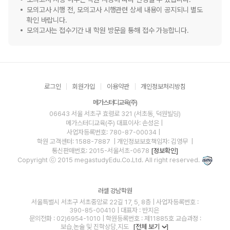
모의고사 시행 전, 모의고사 시행관련 상세 내용이 공지되니 별도
확인 바랍니다.
모의고사는 접수기간 내 학원 방문을 통해 접수 가능합니다.
로그인
회원가입
이용약관
개인정보처리방침
메가스터디교육(주)
06643 서울 서초구 효령로 321 (서초동, 덕원빌딩)
메가스터디교육(주)
대표이사: 손성은 |
사업자등록번호: 780-87-00034
|
학원 고객센터: 1588-7887
| 개인정보보호책임자: 김영무
|
통신판매번호: 2015-서울서초-0678
[정보확인]
Copyright ⓒ 2015 megastudyEdu.Co.Ltd. All right reserved.
러셀 강남학원
서울특별시 서초구 서초중앙로 22길 17, 5, 8층 | 사업자등록번호 :
390-85-00410 | 대표자 : 반지은
문의전화 : 02)6954-1010 | 학원등록번호 : 제11885호 교습과정 :
보습,논술 및 진학상담,지도
[전체 보기
]