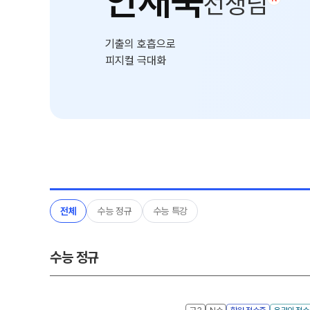
안재욱
선생님
온라인 상담
9월 정규·특강 단과
N
원장과 소통하기
대학별 논술 파이널 특강
N
기출의 호흡으로
학원 이용 안내
고2
피지컬 극대화
러셀 시스템
썸머특강[고2]
위치안내
8~9월 내신·수능 준비반
N
학원 시설
주변학사
전체
수능 정규
수능 특강
수능 정규