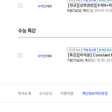
고3
N수
학원 접수중
온라인 접
[정규][상위권반][수학Ⅱ+미적분
수학
안재욱
8월2일(일) 개강
[일] 09:00-12:3
수능 특강
고3
N수
학원 접수중
온라인 접
[특강][미적분] Constant
수학
안재욱
7월25일(토) 개강
[토] 18:30-22
회사소개
강사모집
이용약관
개인정보처리방침