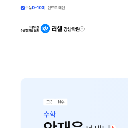
수능
D-103
인트로 메인
학원안내
단과 시간표
원장 인사말
N수
8월 AM단과
공지사항
9월 AM단과
N
확장 이전 안내
고3·N수
고3
N수
학원 상담
추석 집중 특강
N
수학
자주 묻는 질문
썸머특강[고3·N수]
카카오톡 빠른 상담
8월 정규·특강 단과
N