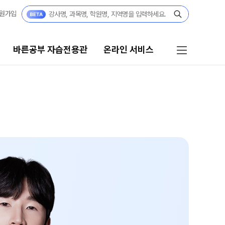
원가입
바른공부 자습전용관
온라인 서비스
바른공부 자습전용관
온라인 서비스
2026 입시 결과
편리한 온라인 서비스
바른공부 자습전용관 안내
단과 대기·좌석
마감 강좌 대기 신청
재원생 전용
온라인 좌석 예약
재원생 합격수기집
바자관
입시 전문 담임선생님
주간 식단표
바자관 재등록