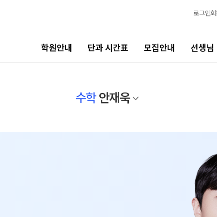
로그인
회
학원안내
단과 시간표
모집안내
선생님
모집안내
선생님
수학
안재욱
N수
선생님 커리큘럼
2027 N수 정규반
선생님
2027 반수반
N
전체
2027 6평 특별전형
N
국어
N수·고3
수학
영어
2027 파이널 정규반
N
한국사
고3·고2