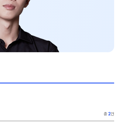
재원생 전용 콘텐츠
콘텐츠·교재
학습 콘텐츠 한눈에 보기
콘텐츠 및 교재 구매
OMEGA 모의고사
모의고사
전국 대단위 실전 모의고사
모의고사 접수
메가X대성 더 프리미엄 모의고사
대기 신청
ALPHA 모의고사
수학 아이젠
입시설명회·공개특강
통합사회·과학 학평 대비
026 수능 적중 문항
재원생 특별 혜택
메가패스 특별 지원
메가 스마트 리포트
총
2
건
실시간 질문답변 앱 QUBE
러셀 입시정보