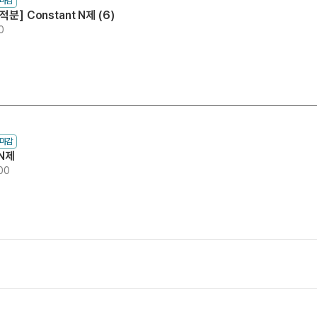
수마감
] Constant N제 (6)
0
수마감
 N제
:00