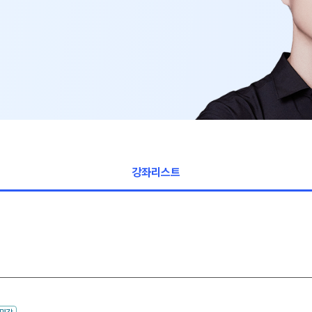
사회탐구
2026 썸머스쿨
과학탐구
2027 재학생 정규반
논술
고3·고2·고1
2027 윈터스쿨
N
2
강좌리스트