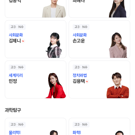
김종익 선생님 홈 바로가기
최해나 선생님 홈 바로가기
김종익
최해나
고3 · N수
고3 · N수
사회문화
사회문화
김제니 선생님 홈 바로가기
손고운 선생님 홈 바로가기
김제니
손고운
N
고3 · N수
고3 · N수
세계지리
정치와법
민정 선생님 홈 바로가기
김용택 선생님 홈 바로
민정
김용택
N
과학탐구
고3 · N수
고3 · N수
물리학I
화학I