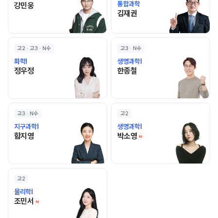
통합과학
강민웅 선생님 홈 바로가기
강민웅
김재권 선생님 홈 바로가기
김재권
고2 · 고3 · N수
고3 · N수
화학I
생명과학I
정우정 선생님 홈 바로가기
한종철 선생님 홈 바로가기
정우정
한종철
고3 · N수
고2
지구과학I
생명과학I
함지영 선생님 홈 바로가기
박소영 선생님 홈 바로
함지영
박소영
N
고2
물리학I
조민서 선생님 홈 바로가기
조민서
N