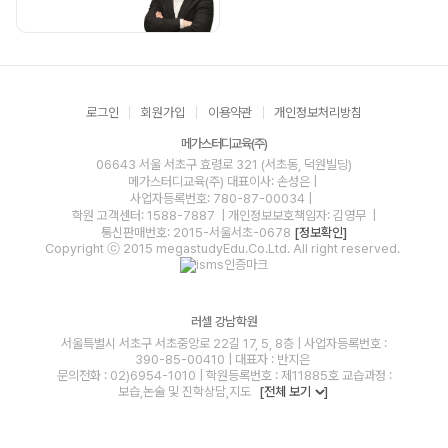
로그인
회원가입
이용약관
개인정보처리방침
메가스터디교육(주)
06643 서울 서초구 효령로 321 (서초동, 덕원빌딩)
메가스터디교육(주)
대표이사: 손성은 |
사업자등록번호: 780-87-00034
|
학원 고객센터: 1588-7887
| 개인정보보호책임자: 김영무
|
통신판매번호: 2015-서울서초-0678
[정보확인]
Copyright ⓒ 2015 megastudyEdu.Co.Ltd. All right reserved.
러셀 강남학원
서울특별시 서초구 서초중앙로 22길 17, 5, 8층 | 사업자등록번호 :
390-85-00410 | 대표자 : 반지은
문의전화 : 02)6954-1010 | 학원등록번호 : 제11885호 교습과정 :
보습,논술 및 진학상담,지도
[전체 보기
]
blog
youtube
insta