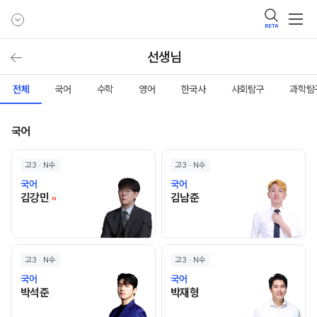
BETA
선생님
전체
국어
수학
영어
한국사
사회탐구
과학탐
국어
고3 · N수
고3 · N수
국어
국어
김강민 선생님 홈 바로가기
김남준 선생님 홈 바로가기
김강민
김남준
N
고3 · N수
고3 · N수
국어
국어
박석준 선생님 홈 바로가기
박재형 선생님 홈 바로가기
박석준
박재형