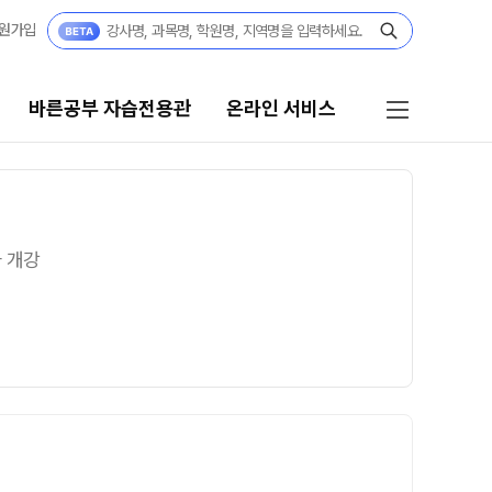
원가입
바른공부 자습전용관
온라인 서비스
바른공부 자습전용관
온라인 서비스
2026 입시 결과
편리한 온라인 서비스
차 개강
바른공부 자습전용관 안내
단과 대기·좌석
마감 강좌 대기 신청
재원생 전용
온라인 좌석 예약
재원생 합격수기집
바자관
입시 전문 담임선생님
주간 식단표
바자관 재등록