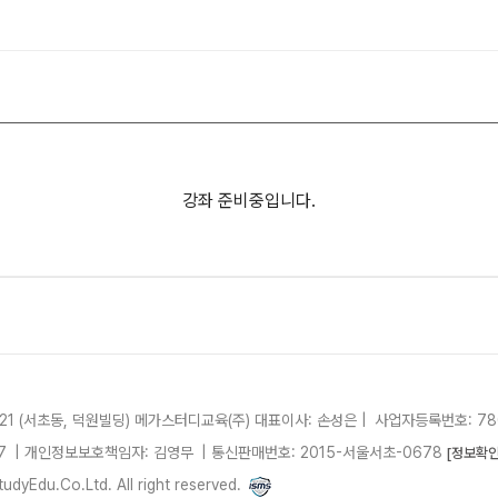
사회탐구
2026 썸머스쿨
과학탐구
2027 재학생 정규반
논술
고3·고2·고1
2027 윈터스쿨
N
강좌 준비중입니다.
2
21 (서초동, 덕원빌딩)
메가스터디교육(주)
대표이사: 손성은 |
사업자등록번호: 780
7
| 개인정보보호책임자: 김영무
|
통신판매번호: 2015-서울서초-0678
[정보확인
dyEdu.Co.Ltd. All right reserved.