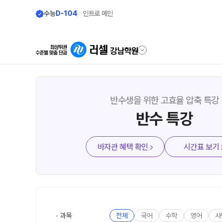
수능
D-104
인트로 메인
학원안내
단과 시간표
반수생을 위한 고효율 압축 특강
반수 특강
원장 인사말
N수
8월 AM단과
공지사항
바자관 혜택 확인
시간표 보기
9월 AM단과
N
확장 이전 안내
고3·N수
학원 상담
추석 집중 특강
N
자주 묻는 질문
썸머특강[고3·N수]
카카오톡 빠른 상담
8월 정규·특강 단과
과목
전체
국어
수학
영어
사