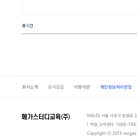
온라인 상담
9월 정규·특강 단과
N
원장과 소통하기
대학별 논술 파이널 특강
N
학원 이용 안내
고2
총
0
건
러셀 시스템
썸머특강[고2]
위치안내
8~9월 내신·수능 준비반
N
학원 시설
주변학사
회사소개
강사모집
이용약관
개인정보처리방침
06643 서울 서초구 효령로 3
|
학원 고객센터: 1588-788
Copyright ⓒ 2015 megastu