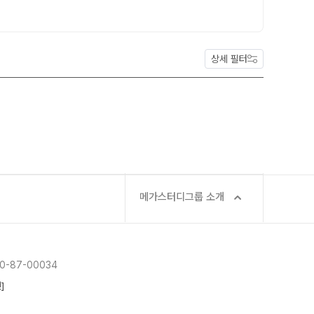
재원생 전용 콘텐츠
콘텐츠·교재
학습 콘텐츠 한눈에 보기
콘텐츠 및 교재 구매
OMEGA 모의고사
상세 필터
모의고사
전국 대단위 실전 모의고사
모의고사 접수
메가X대성 더 프리미엄 모의고사
대기 신청
ALPHA 모의고사
수학 아이젠
입시설명회·공개특강
통합사회·과학 학평 대비
026 수능 적중 문항
메가스터디그룹 소개
재원생 특별 혜택
메가패스 특별 지원
메가 스마트 리포트
-87-00034
실시간 질문답변 앱 QUBE
]
러셀 입시정보