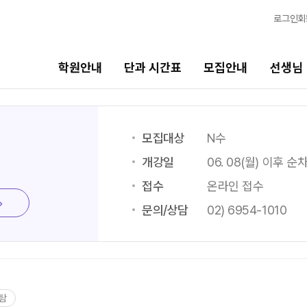
로그인
회
학원안내
단과 시간표
모집안내
선생님
모집안내
선생님
모집대상
N수
N수
선생님 커리큘럼
개강일
06. 08(월) 이후 순
접수
온라인 접수
2027 N수 정규반
선생님
2027 반수반
N
문의/상담
02) 6954-1010
전체
2027 6평 특별전형
N
국어
N수·고3
수학
영어
2027 파이널 정규반
N
한국사
탐
고3·고2