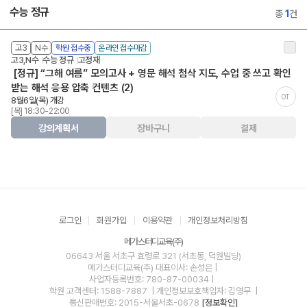
수능 정규
총
1
건
고3
N수
학원 접수중
온라인 접수마감
고3,N수
수능 정규
고정재
[정규] “그해 여름” 모의고사 + 영문 해석 첨삭 지도, 수업 중 쓰고 확인
받는 해석 응용 압축 컨텐츠 (2)
OT
8월6일(목) 개강
[목] 18:30-22:00
강의계획서
장바구니
결제
로그인
회원가입
이용약관
개인정보처리방침
메가스터디교육(주)
06643 서울 서초구 효령로 321 (서초동, 덕원빌딩)
메가스터디교육(주)
대표이사: 손성은 |
사업자등록번호: 780-87-00034
|
학원 고객센터: 1588-7887
| 개인정보보호책임자: 김영무
|
통신판매번호: 2015-서울서초-0678
[정보확인]