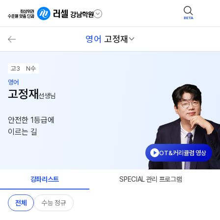
BETA
영어
고정재
고3
N수
영어
고정재
선생님
안전한 1등급에
이르는 길
OT&커리큘럼 영상
강좌리스트
SPECIAL 관리 프로그램
전체
수능 정규