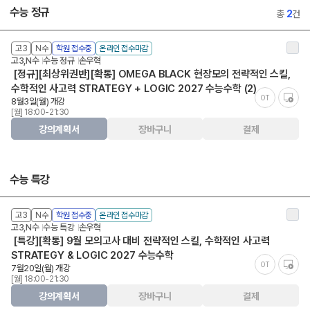
수능 정규
총
2
건
고3
N수
학원 접수중
온라인 접수마감
고3,N수
수능 정규
손우혁
[정규][최상위권반][확통] OMEGA BLACK 현장모의 전략적인 스킬,
수학적인 사고력 STRATEGY + LOGIC 2027 수능수학 (2)
OT
8월3일(월) 개강
[월] 18:00-21:30
강의계획서
장바구니
결제
수능 특강
고3
N수
학원 접수중
온라인 접수마감
고3,N수
수능 특강
손우혁
[특강][확통] 9월 모의고사 대비 전략적인 스킬, 수학적인 사고력
STRATEGY & LOGIC 2027 수능수학
OT
7월20일(월) 개강
[월] 18:00-21:30
강의계획서
장바구니
결제