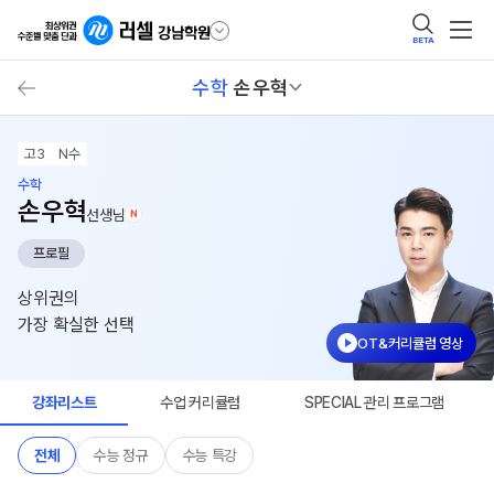
BETA
수학
손우혁
고3
N수
수학
손우혁
선생님
N
프로필
상위권의
가장 확실한 선택
OT&커리큘럼 영상
강좌리스트
수업 커리큘럼
SPECIAL 관리 프로그램
전체
수능 정규
수능 특강