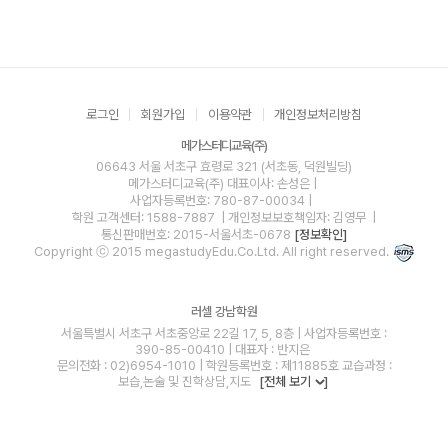
로그인
회원가입
이용약관
개인정보처리방침
메가스터디교육(주)
06643 서울 서초구 효령로 321 (서초동, 덕원빌딩)
메가스터디교육(주)
대표이사: 손성은 |
사업자등록번호: 780-87-00034
|
학원 고객센터: 1588-7887
| 개인정보보호책임자: 김영무
|
통신판매번호: 2015-서울서초-0678
[정보확인]
Copyright ⓒ 2015 megastudyEdu.Co.Ltd. All right reserved.
러셀 강남학원
서울특별시 서초구 서초중앙로 22길 17, 5, 8층 | 사업자등록번호 :
390-85-00410 | 대표자 : 반지은
문의전화 : 02)6954-1010 | 학원등록번호 : 제11885호 교습과정 :
보습,논술 및 진학상담,지도
[전체 보기
]
blog
youtube
insta