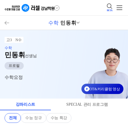
BETA
수학
민동휘
고3
N수
수학
민동휘
선생님
프로필
수학요정
OT&커리큘럼 영상
강좌리스트
SPECIAL 관리 프로그램
전체
수능 정규
수능 특강