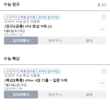
수능 정규
총
2
건
고3
N수
학원 접수중
온라인 접수마감
고3,N수
수능 정규
민동휘
[정규][공통] eNd 완성 N제 (2)
OT
8월8일(토) 개강
[토] 14:00-17:30
강의계획서
장바구니
결제
수능 특강
고3
N수
학원 접수중
온라인 접수마감
고3,N수
수능 특강
민동휘
[특강][확통] eNter 4점 기출 + 입문 N제
OT
7월24일(금) 개강
[금] 09:00-12:00
강의계획서
장바구니
결제