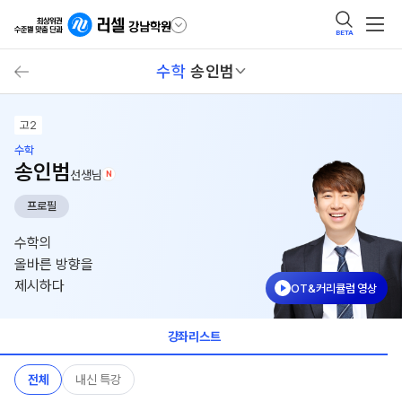
BETA
수학
송인범
고2
수학
송인범
선생님
N
프로필
수학의
올바른 방향을
제시하다
OT&커리큘럼 영상
강좌리스트
전체
내신 특강