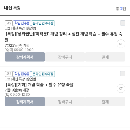
내신 특강
총
2
건
고2
학원 접수중
온라인 접수마감
고2
내신 특강
송인범
[특강][상위권반][미적분I] 개념 정리 + 실전 개념 학습 + 필수 유형 숙
달
OT
7월22일(수) 개강
[수,금] 09:00-12:00
강의계획서
장바구니
결제
고2
학원 접수중
온라인 접수마감
고2
내신 특강
송인범
[특강][기하] 개념 학습 + 필수 유형 숙달
OT
7월18일(토) 개강
[토] 09:00-12:30
강의계획서
장바구니
결제