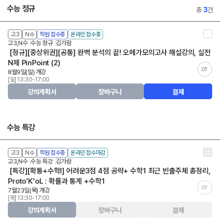
수능 정규
총
3
건
고3
N수
학원 접수중
온라인 접수중
고3,N수
수능 정규
김가람
[정규][중상위권][공통] 완벽 분석의 끝! 오메가모의고사 해설강의, 실전
N제 PinPoint (2)
OT
8월9일(일) 개강
[일] 13:30-17:00
강의계획서
장바구니
결제
수능 특강
고3
N수
학원 접수중
온라인 접수마감
고3,N수
수능 특강
김가람
[특강][확통+수학Ⅰ] 어려운3점 4점 공략+ 수학1 최근 빈출주체 총정리,
Proto'K'oL : 확률과 통계 +수학1
OT
7월23일(목) 개강
[목] 13:30-17:00
강의계획서
장바구니
결제