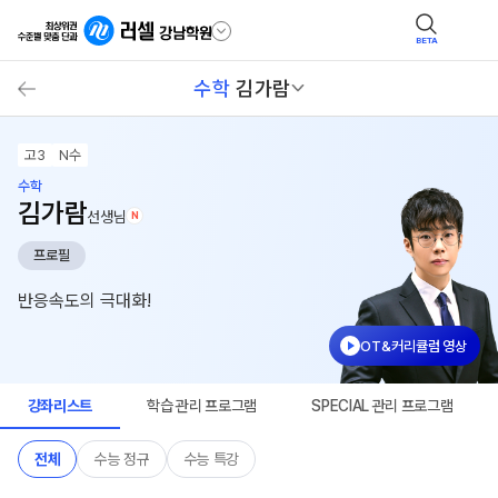
BETA
수학
김가람
고3
N수
수학
김가람
선생님
N
프로필
반응속도의 극대화!
OT&커리큘럼 영상
강좌리스트
학습 관리 프로그램
SPECIAL 관리 프로그램
전체
수능 정규
수능 특강