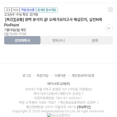
고3
N수
학원 접수중
온라인 접수마감
고3,N수
수능 특강
김가람
[특강][공통] 완벽 분석의 끝! 오메가모의고사 해설강의, 실전N제
PinPoint
OT
7월19일(일) 개강
[일] 13:30-17:00
강의계획서
장바구니
결제
로그인
회원가입
이용약관
개인정보처리방침
메가스터디교육(주)
06643 서울 서초구 효령로 321 (서초동, 덕원빌딩)
메가스터디교육(주)
대표이사: 손성은 |
사업자등록번호: 780-87-00034
|
학원 고객센터: 1588-7887
| 개인정보보호책임자: 김영무
|
통신판매번호: 2015-서울서초-0678
[정보확인]
Copyright ⓒ 2015 megastudyEdu.Co.Ltd. All right reserved.