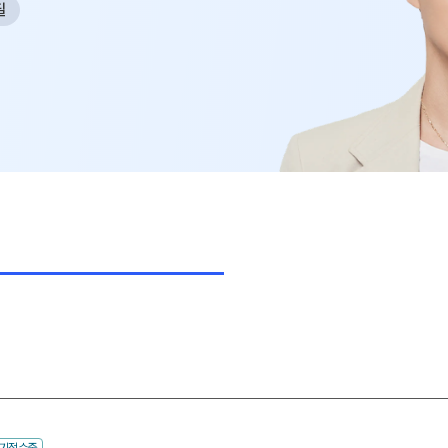
필
사회탐구
2026 썸머스쿨
과학탐구
2027 재학생 정규반
논술
고3·고2·고1
2027 윈터스쿨
N
2