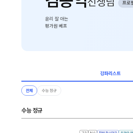
김종익
선생님
온라인 상담
프로
9월 정규·특강 단과
N
원장과 소통하기
대학별 논술 파이널 특강
N
윤리 잘 아는
학원 이용 안내
고2
평가원 베프
러셀 시스템
썸머특강[고2]
위치안내
8~9월 내신·수능 준비반
N
학원 시설
주변학사
강좌리스트
전체
수능 정규
수능 정규