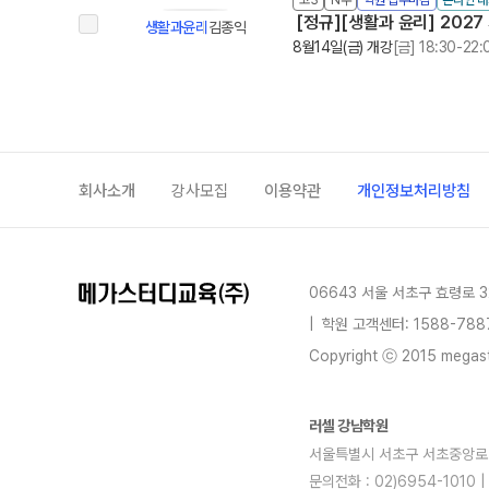
고3
N수
학원 접수마감
온라인 
[정규][생활과 윤리] 2027
생활과윤리
김종익
8월14일(금) 개강
[금] 18:30-22:
회사소개
강사모집
이용약관
개인정보처리방침
06643 서울 서초구 효령로 3
|
학원 고객센터: 1588-788
Copyright ⓒ 2015 megastu
러셀 강남학원
서울특별시 서초구 서초중앙로 22길
문의전화 : 02)6954-1010