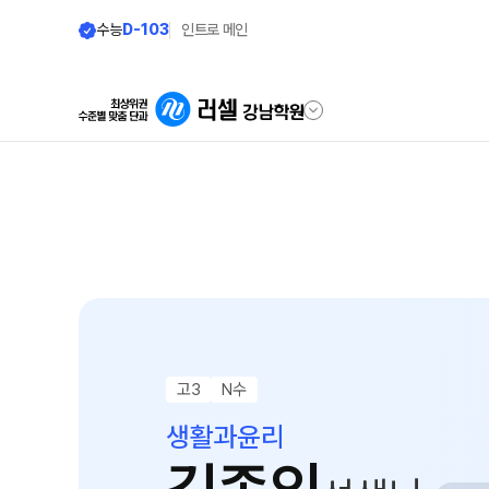
수능
D-103
인트로 메인
학원안내
단과 시간표
원장 인사말
N수
8월 AM단과
공지사항
9월 AM단과
N
확장 이전 안내
고3·N수
고3
N수
학원 상담
추석 집중 특강
N
생활과윤리
자주 묻는 질문
썸머특강[고3·N수]
카카오톡 빠른 상담
8월 정규·특강 단과