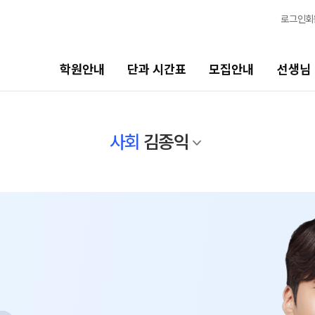
로그인
회
학원안내
단과 시간표
모집안내
선생님
모집안내
선생님
사회
김종익
N수
선생님 커리큘럼
2027 N수 정규반
선생님
2027 반수반
N
전체
2027 6평 특별전형
N
국어
N수·고3
수학
영어
2027 파이널 정규반
N
한국사
고3·고2