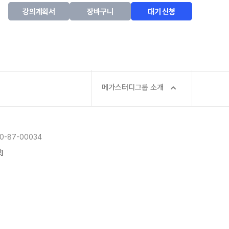
2026년 모의고사 일정
강의계획서
장바구니
대기 신청
메가스터디그룹 소개
-87-00034
]