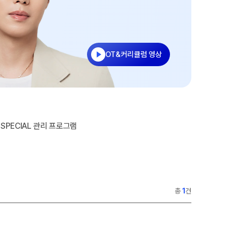
재원생 전용 콘텐츠
콘텐츠·교재
학습 콘텐츠 한눈에 보기
콘텐츠 및 교재 구매
OMEGA 모의고사
모의고사
전국 대단위 실전 모의고사
OT&커리큘럼 영상
모의고사 접수
메가X대성 더 프리미엄 모의고사
대기 신청
ALPHA 모의고사
수학 아이젠
입시설명회·공개특강
통합사회·과학 학평 대비
026 수능 적중 문항
SPECIAL 관리 프로그램
재원생 특별 혜택
메가패스 특별 지원
메가 스마트 리포트
총
1
건
실시간 질문답변 앱 QUBE
러셀 입시정보