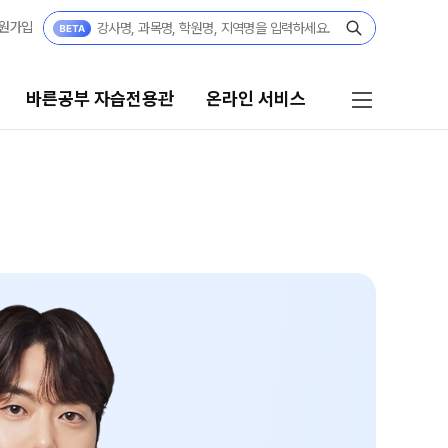
원가입
바른공부 자습전용관
온라인 서비스
바른공부 자습전용관
온라인 서비스
2026 입시 결과
편리한 온라인 서비스
바른공부 자습전용관 안내
단과 대기·좌석
마감 강좌 대기 신청
재원생 전용
온라인 좌석 예약
재원생 합격수기집
바자관
입시 전문 담임선생님
주간 식단표
바자관 재등록