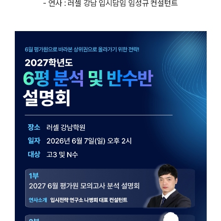
- 연사 : 러셀 강남 입시담임 임성규 컨설턴트