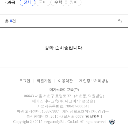
전체
국어
수학
영어
과목
총
0
건
강좌 준비중입니다.
로그인
회원가입
이용약관
개인정보처리방침
메가스터디교육(주)
06643 서울 서초구 효령로 321 (서초동, 덕원빌딩)
메가스터디교육(주)
대표이사: 손성은 |
사업자등록번호: 780-87-00034
|
학원 고객센터: 1588-7887
| 개인정보보호책임자: 김영무
|
통신판매번호: 2015-서울서초-0678
[정보확인]
Copyright ⓒ 2015 megastudyEdu.Co.Ltd. All right reserved.