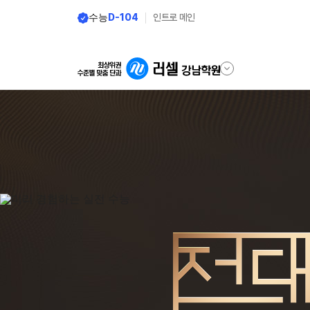
수능
D-104
인트로 메인