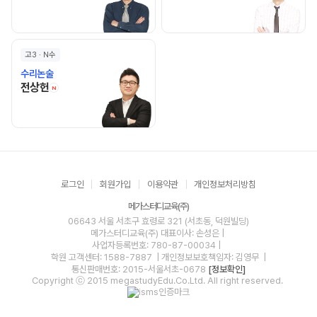
고3 · N수
수리논술
전상헌 선생님 홈 바로가기
전상헌
N
로그인
회원가입
이용약관
개인정보처리방침
메가스터디교육(주)
06643 서울 서초구 효령로 321 (서초동, 덕원빌딩)
메가스터디교육(주)
대표이사: 손성은 |
사업자등록번호: 780-87-00034
|
학원 고객센터: 1588-7887
| 개인정보보호책임자: 김영무
|
통신판매번호: 2015-서울서초-0678
[정보확인]
Copyright ⓒ 2015 megastudyEdu.Co.Ltd. All right reserved.