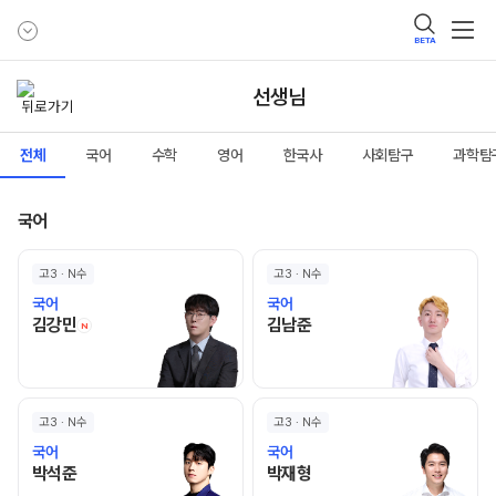
BETA
선생님
전체
국어
수학
영어
한국사
사회탐구
과학탐
국어
고3 · N수
고3 · N수
국어
국어
김강민 선생님 홈 바로가기
김남준 선생님 홈 바로가기
김강민
김남준
N
고3 · N수
고3 · N수
국어
국어
박석준 선생님 홈 바로가기
박재형 선생님 홈 바로가기
박석준
박재형