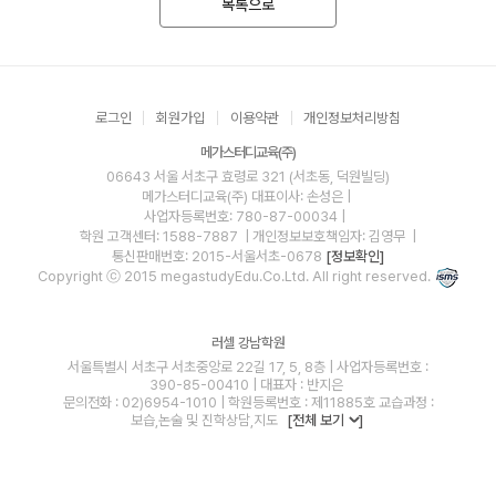
목록으로
로그인
회원가입
이용약관
개인정보처리방침
메가스터디교육(주)
06643 서울 서초구 효령로 321 (서초동, 덕원빌딩)
메가스터디교육(주)
대표이사: 손성은 |
사업자등록번호: 780-87-00034
|
학원 고객센터: 1588-7887
| 개인정보보호책임자: 김영무
|
통신판매번호: 2015-서울서초-0678
[정보확인]
Copyright ⓒ 2015 megastudyEdu.Co.Ltd. All right reserved.
러셀 강남학원
서울특별시 서초구 서초중앙로 22길 17, 5, 8층 | 사업자등록번호 :
390-85-00410 | 대표자 : 반지은
문의전화 : 02)6954-1010 | 학원등록번호 : 제11885호 교습과정 :
보습,논술 및 진학상담,지도
[전체 보기
]
blog
youtube
insta