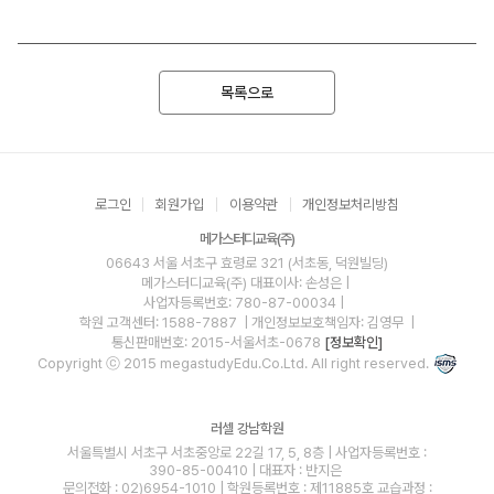
목록으로
로그인
회원가입
이용약관
개인정보처리방침
메가스터디교육(주)
06643 서울 서초구 효령로 321 (서초동, 덕원빌딩)
메가스터디교육(주)
대표이사: 손성은 |
사업자등록번호: 780-87-00034
|
학원 고객센터: 1588-7887
| 개인정보보호책임자: 김영무
|
통신판매번호: 2015-서울서초-0678
[정보확인]
Copyright ⓒ 2015 megastudyEdu.Co.Ltd. All right reserved.
러셀 강남학원
서울특별시 서초구 서초중앙로 22길 17, 5, 8층 | 사업자등록번호 :
390-85-00410 | 대표자 : 반지은
문의전화 : 02)6954-1010 | 학원등록번호 : 제11885호 교습과정 :