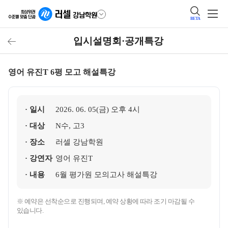
BETA
입시설명회·공개특강
영어 유진T 6평 모고 해설특강
· 일시
2026. 06. 05(금) 오후 4시
· 대상
N수, 고3
· 장소
러셀 강남학원
· 강연자
영어 유진T
· 내용
6월 평가원 모의고사 해설특강
※ 예약은 선착순으로 진행되며, 예약 상황에 따라 조기 마감될 수
있습니다.