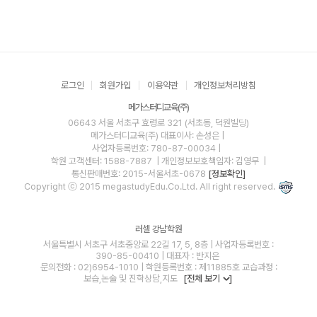
로그인
회원가입
이용약관
개인정보처리방침
메가스터디교육(주)
06643 서울 서초구 효령로 321 (서초동, 덕원빌딩)
메가스터디교육(주)
대표이사: 손성은 |
사업자등록번호: 780-87-00034
|
학원 고객센터: 1588-7887
| 개인정보보호책임자: 김영무
|
통신판매번호: 2015-서울서초-0678
[정보확인]
Copyright ⓒ 2015 megastudyEdu.Co.Ltd. All right reserved.
러셀 강남학원
서울특별시 서초구 서초중앙로 22길 17, 5, 8층 | 사업자등록번호 :
390-85-00410 | 대표자 : 반지은
문의전화 : 02)6954-1010 | 학원등록번호 : 제11885호 교습과정 :
보습,논술 및 진학상담,지도
[전체 보기
]
blog
youtube
insta